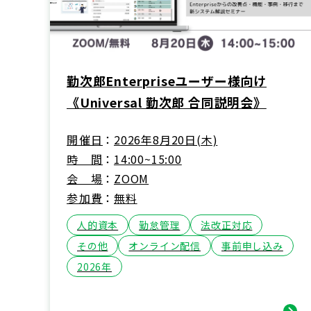
勤次郎Enterpriseユーザー様向け
《Universal 勤次郎 合同説明会》
開催日
2026年8月20日(木)
時間
14:00~15:00
会場
ZOOM
参加費
無料
人的資本
勤怠管理
法改正対応
その他
オンライン配信
事前申し込み
2026年