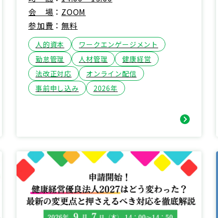
会場
ZOOM
参加費
無料
人的資本
ワークエンゲージメント
勤怠管理
人材管理
健康経営
法改正対応
オンライン配信
事前申し込み
2026年