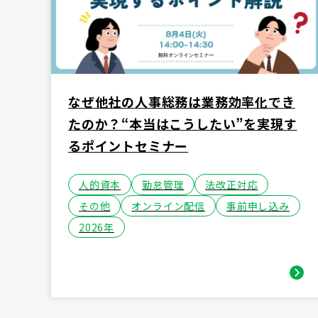
なぜ他社の人事総務は業務効率化でき
たのか？“本当はこうしたい”を実現す
るポイントセミナー
人的資本
勤怠管理
法改正対応
その他
オンライン配信
事前申し込み
2026年