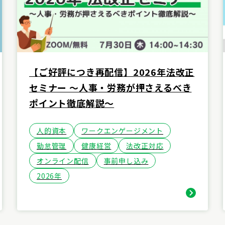
【ご好評につき再配信】2026年法改正
セミナー ～人事・労務が押さえるべき
ポイント徹底解説～
人的資本
ワークエンゲージメント
勤怠管理
健康経営
法改正対応
オンライン配信
事前申し込み
2026年