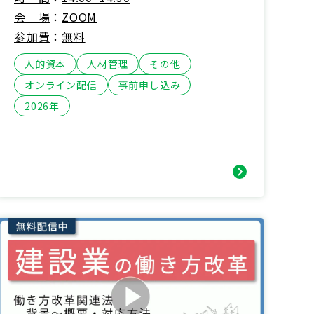
会場
ZOOM
参加費
無料
人的資本
人材管理
その他
オンライン配信
事前申し込み
2026年