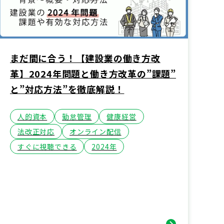
まだ間に合う！【建設業の働き方改
革】2024年問題と働き方改革の”課題”
と”対応方法”を徹底解説！
人的資本
勤怠管理
健康経営
法改正対応
オンライン配信
すぐに視聴できる
2024年