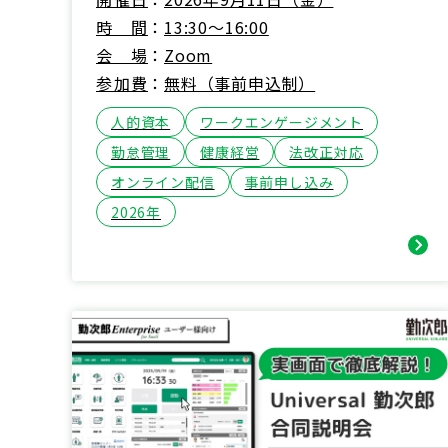
時間
13:30～16:00
会場
Zoom
参加費
無料（事前申込制）
人的資本
ワークエンゲージメント
勤怠管理
健康経営
法改正対応
オンライン配信
事前申し込み
2026年