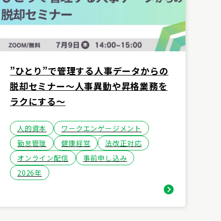
”ひとり”で管理する人事データからの
脱却セミナー～人事異動や昇格業務を
ラクにする～
人的資本
ワークエンゲージメント
勤怠管理
健康経営
法改正対応
オンライン配信
事前申し込み
2026年