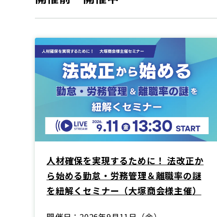
人材確保を実現するために！ 法改正か
ら始める勤怠・労務管理＆離職率の謎
を紐解くセミナー（大塚商会様主催）
開催日
2026年9月11日（金）