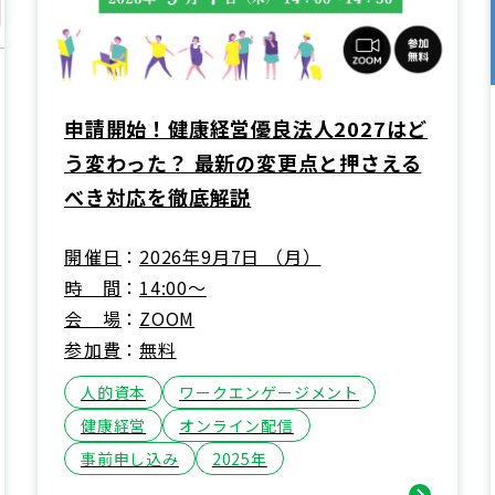
申請開始！健康経営優良法人2027はど
う変わった？ 最新の変更点と押さえる
べき対応を徹底解説
開催日
2026年9月7日 （月）
時間
14:00～
会場
ZOOM
参加費
無料
人的資本
ワークエンゲージメント
健康経営
オンライン配信
事前申し込み
2025年