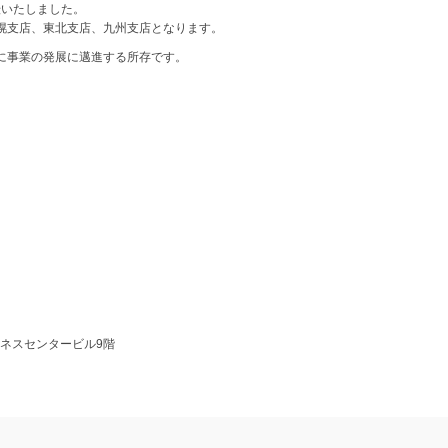
転いたしました。
幌支店、東北支店、九州支店となります。
に事業の発展に邁進する所存です。
ビジネスセンタービル9階