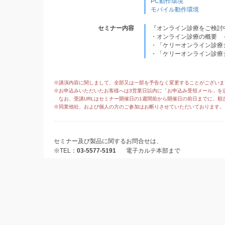
PC動作環境
モバイル動作環境
セミナー内容
『オンライン診療をご検討
・オンライン診療の概要 
・「ケリーオンライン診療
・「ケリーオンライン診療
※講演内容に関しまして、全部又は一部を予告なく変更することがございま
※お申込みいただいたお客様へは3営業日以内に「お申込み受領メール」を
なお、受講URLはセミナー開催日の1週間前から開催日の前日までに、順
※同業他社、および個人の方のご参加はお断りさせていただいております。
セミナー及び製品に関するお問合せは、
※TEL：
03-5577-5191
電子カルテ本部まで