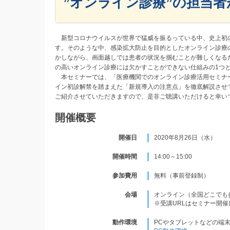
”オンライン診療”の担当者
新型コロナウイルスが世界で猛威を振るっている中、史上初
す。そのような中、感染拡大防止を目的としたオンライン診療
かしながら、画面越しでは患者の状況を掴むことが難しくなる
の高いオンライン診療には欠かすことができない仕組みの1つ
本セミナーでは、「医療機関でのオンライン診療活用セミナー
イン初診解禁を踏まえた「新規導入の注意点」を徹底解説させ
ご紹介させていただきますので、是非ご聴講いただけると幸い
開催概要
開催日
2020年8月26日（水）
開催時間
14:00～15:00
参加費用
無料（事前登録制）
会場
オンライン（全国どこでも
※受講URLはセミナー開
動作環境
PCやタブレットなどの端