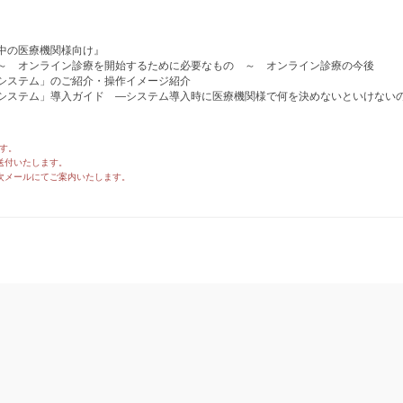
中の医療機関様向け』
～ オンライン診療を開始するために必要なもの ～ オンライン診療の今後
システム」のご紹介・操作イメージ紹介
システム」導入ガイド —システム導入時に医療機関様で何を決めないといけない
す。
送付いたします。
次メールにてご案内いたします。