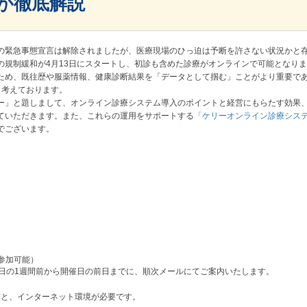
が徹底解説
の緊急事態宣言は解除されましたが、医療現場のひっ迫は予断を許さない状況かと
の規制緩和が4月13日にスタートし、初診も含めた診療がオンラインで可能となり
ため、既往歴や服薬情報、健康診断結果を「データとして掴む」ことがより重要で
と考えております。
」と題しまして、オンライン診療システム導入のポイントと経営にもらたす効果
ていただきます。また、これらの運用をサポートする
「ケリーオンライン診療シス
でございます。
参加可能）
催日の1週間前から開催日の前日までに、順次メールにてご案内いたします。
末と、インターネット環境が必要です。