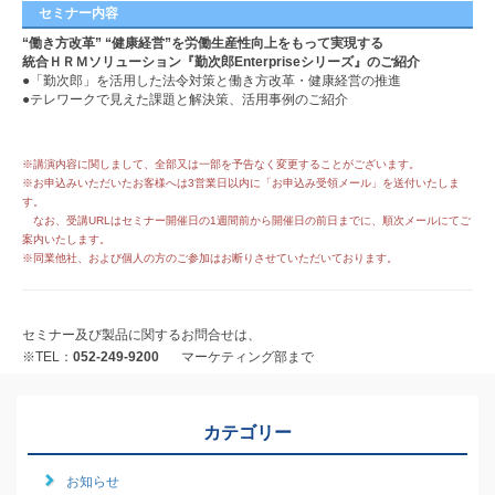
セミナー内容
“働き方改革” “健康経営”を労働生産性向上をもって実現する
統合ＨＲＭソリューション『勤次郎Enterpriseシリーズ』のご紹介
●「勤次郎」を活用した法令対策と働き方改革・健康経営の推進
●テレワークで見えた課題と解決策、活用事例のご紹介
※講演内容に関しまして、全部又は一部を予告なく変更することがございます。
※お申込みいただいたお客様へは3営業日以内に「お申込み受領メール」を送付いたしま
す。
なお、受講URLはセミナー開催日の1週間前から開催日の前日までに、順次メールにてご
案内いたします。
※同業他社、および個人の方のご参加はお断りさせていただいております。
セミナー及び製品に関するお問合せは、
※TEL：
052-249-9200
マーケティング部まで
カテゴリー
お知らせ