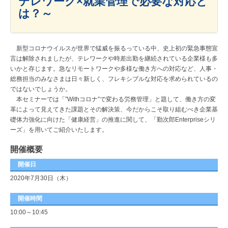
テレワーク×就業管理で必要な対応と
は？～
新型コロナウイルスが世界で猛威を振るっている中、史上初の緊急事態宣
言は解除されましたが、テレワークや時差出勤を継続されている企業様も多
いかと存じます。急なリモートワークや多様な働き方への対応など、人事・
総務担当のみなさまは日々新しく、フレキシブルな対応を求められているの
ではないでしょうか。
本セミナーでは「”Withコロナ”で変わる労務管理」と題して、働き方の変
革によって見えてきた課題とその解決策、今だからこそ取り組むべき企業基
礎体力強化に向けた「健康経営」の推進に関して、「勤次郎Enterpriseシリ
ーズ」を用いてご紹介いたします。
開催概要
開催日
2020年7月30日（木）
開催時間
10:00～10:45