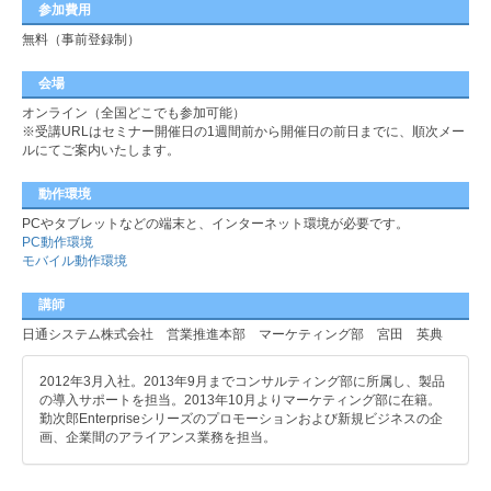
参加費用
無料（事前登録制）
会場
オンライン（全国どこでも参加可能）
※受講URLはセミナー開催日の1週間前から開催日の前日までに、順次メー
ルにてご案内いたします。
動作環境
PCやタブレットなどの端末と、インターネット環境が必要です。
PC動作環境
モバイル動作環境
講師
日通システム株式会社 営業推進本部 マーケティング部 宮田 英典
2012年3月入社。2013年9月までコンサルティング部に所属し、製品
の導入サポートを担当。2013年10月よりマーケティング部に在籍。
勤次郎Enterpriseシリーズのプロモーションおよび新規ビジネスの企
画、企業間のアライアンス業務を担当。