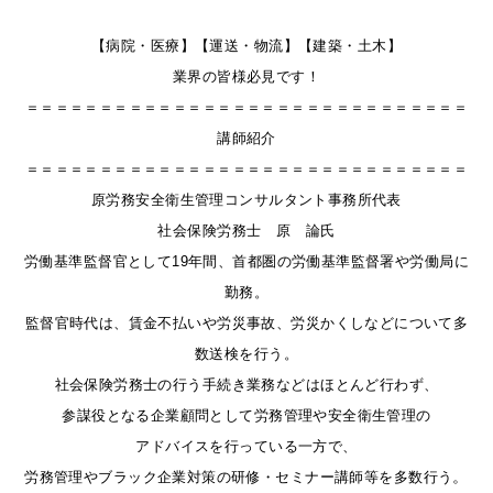
【病院・医療
】
【
運送・物流
】
【
建築・土木
】
業界の皆様必見です！
＝＝＝＝＝＝＝＝＝＝＝＝＝＝＝＝＝＝＝＝＝＝＝＝＝＝＝＝＝＝
講師紹介
＝＝＝＝＝＝＝＝＝＝＝＝＝＝＝＝＝＝＝＝＝＝＝＝＝＝＝＝＝＝
原労務安全衛生管理コンサルタント事務所代表
社会保険労務士 原 論氏
労働基準監督官として19年間、首都圏の労働基準監督署や労働局に
勤務。
監督官時代は、賃金不払いや労災事故、労災かくしなどについて多
数送検を行う。
社会保険労務士の行う手続き業務などはほとんど行わず、
参謀役となる企業顧問として労務管理や安全衛生管理の
アドバイスを行っている一方で、
。
労務管理やブラック企業対策の研修・セミナー講師等を多数行う