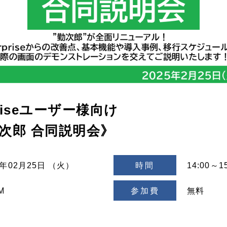
priseユーザー様向け
l勤次郎 合同説明会》
5年02月25日 （火）
時間
14:00～15
M
参加費
無料