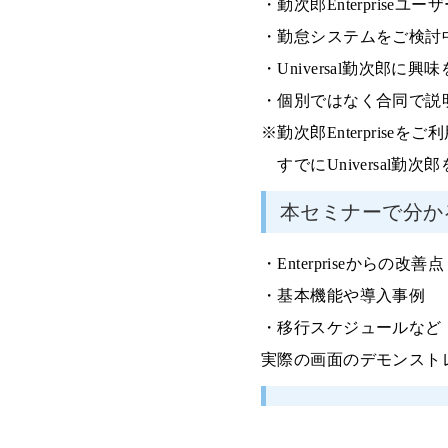
・
勤次郎
Enterprise
ユーザ
・勤怠システムをご検討
・
Universal
勤次郎に興味
・個別ではなく合同で説
※勤次郎
Enterprise
をご利
すでに
Universal
勤次郎
本セミナーで分か
・
Enterpriseからの改善点
・
基本機能や導入事例
・
移行スケジュールなど
実際の画面のデモンスト