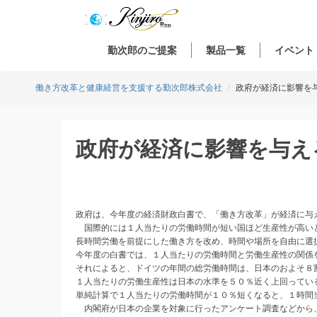
勤次郎のご提案
製品一覧
イベント
働き方改革と健康経営を支援する勤次郎株式会社
政府が経済に影響を
政府が経済に影響を与え
政府は、今年度の経済財政白書で、「働き方改革」が経済に与
国際的には１人当たりの労働時間が短い国ほど生産性が高い
長時間労働を前提にした働き方を改め、時間や場所を自由に選
今年度の白書では、１人当たりの労働時間と労働生産性の関係
それによると、ドイツの年間の総労働時間は、日本のおよそ８
１人当たりの労働生産性は日本の水準を５０％近く上回ってい
単純計算で１人当たりの労働時間が１０％短くなると、１時間
内閣府が日本の企業を対象に行ったアンケート調査などから