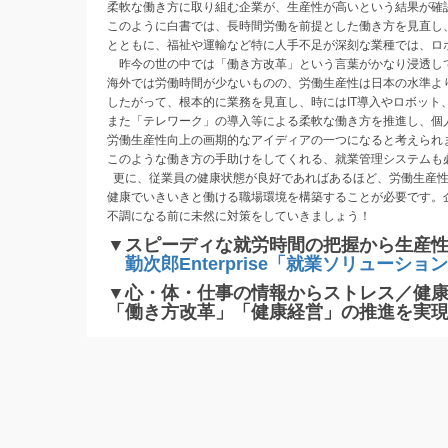
柔軟な働き方に取り組む企業が、生産性が高いという結果が確
このように白書では、長時間労働を前提とした働き方を見直し
とともに、福祉や運輸など特に人手不足が深刻な業種では、ロ
昨今の世の中では「働き方改革」という言葉がかなり浸透し
海外では労働時間が少ないものの、労働生産性は日本の水準よ
したがって、根本的に業務を見直し、時にはIT導入やロボット
また「テレワーク」の導入等による柔軟な働き方を推進し、個
労働生産性向上の画期的なアイディアの一つになると考えられ
このような働き方の手助けをしてくれる、就業管理システムも
更に、従業員の健康状態が良好であればあるほど、労働生産性
健康でいきいきと働ける職場環境を構築することが必要です。
不調になる前に未然に対策をしていきましょう！
▼スピーディな就労時間の把握から生産
勤次郎Enterprise「就業ソリューシ
▼心・体・仕事の情報からストレス／健
「働き方改革」「健康経営」の推進を実