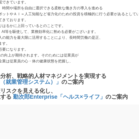
認できています。
、時間や場所を自由に選択できる柔軟な働き方の導入を進める
ボットやＡＩ＝人工知能など省力化のための投資を積極的に行う必要があるとして
てきております。
りはるかに上回っているとのことです。
、AI等を駆使して、業務効率化に努める必要がございます。
人の能力を最大限に活用することにより、長時間労働の是正、
ます。
必要になります。
の向上が期待されます。そのためには従業員が
企業は従業員の心・体の健康状態を把握し、
性分析、戦略的人材マネジメントを実現する
ョン（就業管理システム）」
のご案内
康リスクを見える化し、
現する
勤次郎Enterprise「ヘルス×ライフ」
のご案内