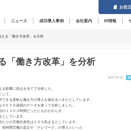
お役立
ニュース
成功導入事例
会社案内
IR情報
与える「働き方改革」を分析
る「働き方改革」を分析
2017.07.21
就
える影響に焦点を当てて分析した。
として、
択できる柔軟な働き方の導入を進めるべきだとしています。
をＯＥＣＤ諸国のデータを使って分析しました。
割の１３００時間だったにもかかわらず、
るとしています。
当たりの労働生産性は２５％高まるとしています。
、長時間労働の是正や「テレワーク」の導入といった