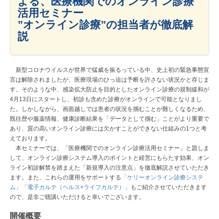
よる、医療機関でのオンライン診療
活用セミナー
”オンライン診療”の担当者が徹底解
説
新型コロナウイルスが世界で猛威を振るっている中、史上初の緊急事態宣
言は解除されましたが、医療現場のひっ迫は予断を許さない状況かと存じま
す。そのような中、感染拡大防止を目的としたオンライン診療の規制緩和が
4月13日にスタートし、初診も含めた診療がオンラインで可能となりまし
た。しかしながら、画面越しでは患者の状況を掴むことが難しくなるため、
既往歴や服薬情報、健康診断結果を「データとして掴む」ことがより重要で
あり、質の高いオンライン診療には欠かすことができない仕組みの1つと考
えております。
本セミナーでは、「医療機関でのオンライン診療活用セミナー」と題しま
して、オンライン診療システム導入のポイントと経営にもらたす効果、オン
ライン初診解禁を踏まえた「新規導入の注意点」を徹底解説させていただき
ます。また、これらの運用をサポートする
「ケリーオンライン診療システ
ム」「電子カルテ（ヘルス×ライフカルテ）」
もご紹介させていただきます
ので、是非ご聴講いただけると幸いでございます。
開催概要