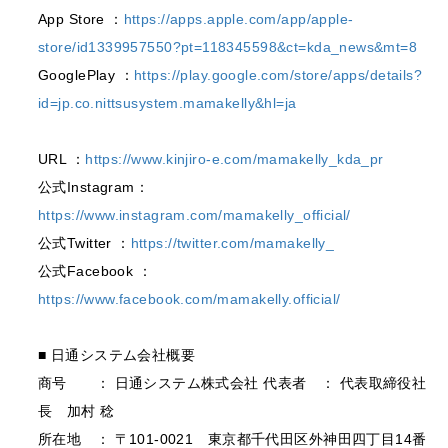
App Store ：
https://apps.apple.com/app/apple-
store/id1339957550?pt=118345598&ct=kda_news&mt=8
GooglePlay ：
https://play.google.com/store/apps/details?
id=jp.co.nittsusystem.mamakelly&hl=ja
URL ：
https://www.kinjiro-e.com/mamakelly_kda_pr
公式Instagram：
https://www.instagram.com/mamakelly_official/
公式Twitter ：
https://twitter.com/mamakelly_
公式Facebook ：
https://www.facebook.com/mamakelly.official/
■ 日通システム会社概要
商号 ： 日通システム株式会社 代表者 ： 代表取締役社
長 加村 稔
所在地 ： 〒101-0021 東京都千代田区外神田四丁目14番