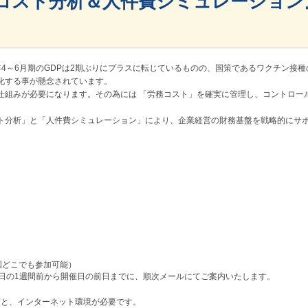
コスト分析＆人件費シミュレーション
4～6月期のGDPは2期ぶりにプラスに転じているものの、国策であるワクチン接種
化する事が懸念されています。
仕組みが必要になります。その為には 「労務コスト」を確実に管理し、コントロー
ト分析」と「人件費シミュレーション」により、企業経営の財務基盤を戦略的にサ
国どこでも参加可能）
催日の1週間前から開催日の前日までに、順次メールにてご案内いたします。
末と、インターネット環境が必要です。