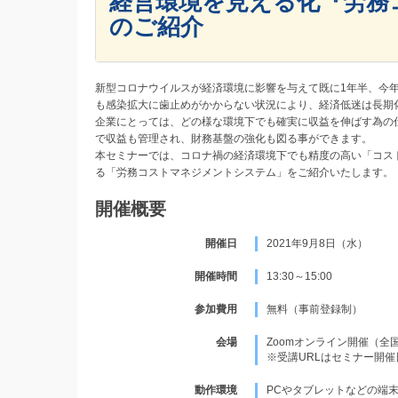
経営環境を見える化『労務
のご紹介
新型コロナウイルスが経済環境に影響を与えて既に1年半、今年
も感染拡大に歯止めがかからない状況により、経済低迷は長期
企業にとっては、どの様な環境下でも確実に収益を伸ばす為の
で収益も管理され、財務基盤の強化も図る事ができます。
本セミナーでは、コロナ禍の経済環境下でも精度の高い「コス
る「労務コストマネジメントシステム」をご紹介いたします。
開催概要
開催日
2021年9月8日（水）
開催時間
13:30～15:00
参加費用
無料（事前登録制）
会場
Zoomオンライン開催（全
※受講URLはセミナー開
動作環境
PCやタブレットなどの端