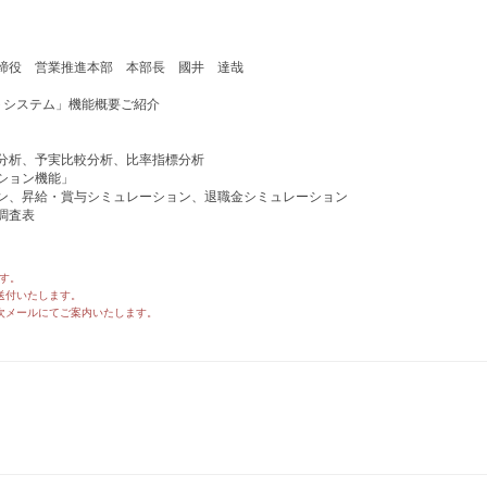
締役 営業推進本部 本部長 國井 達哉
トシステム」機能概要ご紹介
析、予実比較分析、比率指標分析
ション機能」
、昇給・賞与シミュレーション、退職金シミュレーション
調査表
す。
送付いたします。
次メールにてご案内いたします。