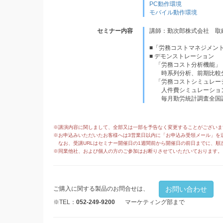
PC動作環境
モバイル動作環境
セミナー内容
講師：勤次郎株式会社 取
■「労務コストマネジメン
■ デモンストレーション
「労務コスト分析機能」
時系列分析、前期比較分
「労務コストシミュレー
人件費シミュレーション
毎月勤労統計調査全国
※講演内容に関しまして、全部又は一部を予告なく変更することがございま
※お申込みいただいたお客様へは3営業日以内に「お申込み受領メール」を
なお、受講URLはセミナー開催日の1週間前から開催日の前日までに、順
※同業他社、および個人の方のご参加はお断りさせていただいております。
お問い合わせ
ご購入に関する製品のお問合せは、
※TEL：
052-249-9200
マーケティング部まで