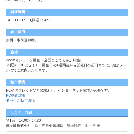
2021年12月15日（水）
開催時間
14：00～15:00(開場13:45)
参加費用
無料（事前登録制）
会場
Zoomオンライン開催（全国どこでも参加可能）
※受講URLはセミナー開催日の1週間前から開催日の前日までに、順次メー
ルにてご案内いたします。
動作環境
PCやタブレットなどの端末と、インターネット環境が必要です。
PC動作環境
モバイル動作環境
セミナー詳細
第1部 14:00～14:30
勤次郎株式会社 衛生委員会事務局 管理部長 木下 裕美