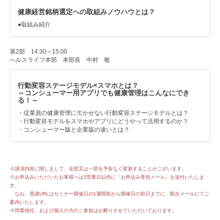
健康経営銘柄選定への取組みノウハウとは？
●取組み紹介
第2部 14:30～15:00
へルスライフ本部 本部長 中村 敬
行動変容ステージモデル×スマホとは？
～コンシューマー用アプリでも健康管理はこんなにでき
る！～
・従業員の健康管理に欠かせない行動変容ステージモデルとは？
・行動変容モデルをスマホやアプリにどうやって活用するのか？
・コンシューマー版と企業版の違いとは？
※講演内容に関しまして、全部又は一部を予告なく変更することがございます。
※お申込みいただいたお客様へは3営業日以内に「お申込み受領メール」を送付いたしま
す。
なお、受講URLはセミナー開催日の1週間前から開催日の前日までに、順次メールにてご
案内いたします。
※同業他社、および個人の方のご参加はお断りさせていただいております。