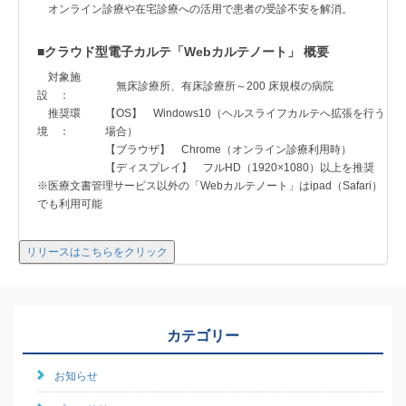
オンライン診療や在宅診療への活用で患者の受診不安を解消。
■クラウド型電子カルテ「Webカルテノート」 概要
対象施
無床診療所、有床診療所～200 床規模の病院
設 ：
推奨環
【OS】 Windows10（ヘルスライフカルテへ拡張を行う
境 ：
場合）
【ブラウザ】 Chrome（オンライン診療利用時）
【ディスプレイ】 フルHD（1920×1080）以上を推奨
※医療文書管理サービス以外の「Webカルテノート」はipad（Safari）
でも利用可能
リリースはこちらをクリック
カテゴリー
お知らせ