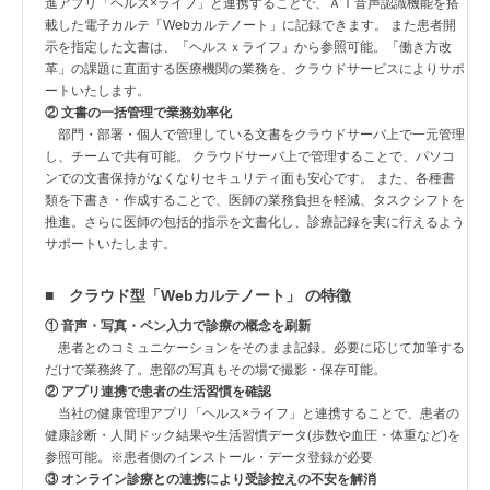
進アプリ「ヘルス×ライフ」と連携することで、ＡＩ音声認識機能を搭
載した電子カルテ「Webカルテノート」に記録できます。 また患者開
示を指定した文書は、「ヘルスｘライフ」から参照可能。「働き方改
革」の課題に直面する医療機関の業務を、クラウドサービスによりサポ
ートいたします。
② 文書の一括管理で業務効率化
部門・部署・個人で管理している文書をクラウドサーバ上で一元管理
し、チームで共有可能。 クラウドサーバ上で管理することで、パソコ
ンでの文書保持がなくなりセキュリティ面も安心です。 また、各種書
類を下書き・作成することで、医師の業務負担を軽減、タスクシフトを
推進。さらに医師の包括的指示を文書化し、診療記録を実に行えるよう
サポートいたします。
■ クラウド型「Webカルテノート」 の特徴
① 音声・写真・ペン入力で診療の概念を刷新
患者とのコミュニケーションをそのまま記録。必要に応じて加筆する
だけで業務終了。患部の写真もその場で撮影・保存可能。
② アプリ連携で患者の生活習慣を確認
当社の健康管理アプリ「ヘルス×ライフ」と連携することで、患者の
健康診断・人間ドック結果や生活習慣データ(歩数や血圧・体重など)を
参照可能。※患者側のインストール・データ登録が必要
③ オンライン診療との連携により受診控えの不安を解消