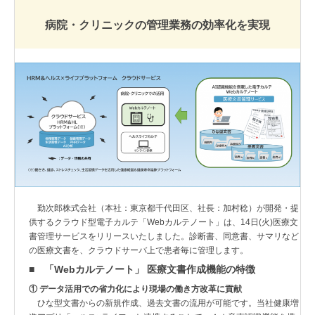
病院・クリニックの管理業務の効率化を実現
勤次郎株式会社（本社：東京都千代田区、社長：加村稔）が開発・提
供するクラウド型電子カルテ「Webカルテノート」は、14日(火)医療文
書管理サービスをリリースいたしました。診断書、同意書、サマリなど
の医療文書を、クラウドサーバ上で患者毎に管理します。
■ 「Webカルテノート」 医療文書作成機能の特徴
① データ活用での省力化により現場の働き方改革に貢献
ひな型文書からの新規作成、過去文書の流用が可能です。当社健康増