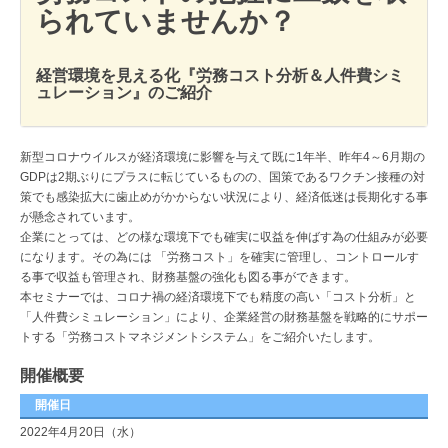
られていませんか？
経営環境を見える化『労務コスト分析＆人件費シミ
ュレーション』のご紹介
新型コロナウイルスが経済環境に影響を与えて既に1年半、昨年4～6月期の
GDPは2期ぶりにプラスに転じているものの、国策であるワクチン接種の対
策でも感染拡大に歯止めがかからない状況により、経済低迷は長期化する事
が懸念されています。
企業にとっては、どの様な環境下でも確実に収益を伸ばす為の仕組みが必要
になります。その為には 「労務コスト」を確実に管理し、コントロールす
る事で収益も管理され、財務基盤の強化も図る事ができます。
本セミナーでは、コロナ禍の経済環境下でも精度の高い「コスト分析」と
「人件費シミュレーション」により、企業経営の財務基盤を戦略的にサポー
トする「労務コストマネジメントシステム」をご紹介いたします。
開催概要
開催日
2022年4月20日（水）