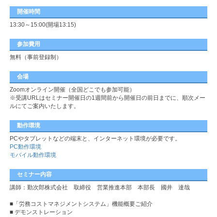
開催時間
13:30～15:00(開場13:15)
参加費用
無料（事前登録制）
会場
Zoomオンライン開催（全国どこでも参加可能）
※受講URLはセミナー開催日の1週間前から開催日の前日までに、順次メー
ルにてご案内いたします。
動作環境
PCやタブレットなどの端末と、インターネット環境が必要です。
PC動作環境
モバイル動作環境
セミナー内容
講師：勤次郎株式会社 取締役 営業推進本部 本部長 國井 達哉
■「労務コストマネジメントシステム」機能概要ご紹介
■ デモンストレーション