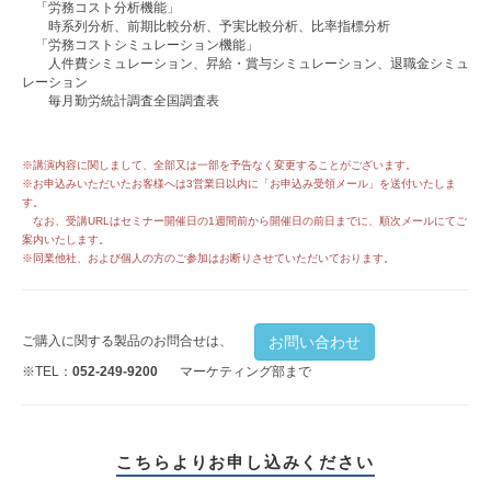
「労務コスト分析機能」
時系列分析、前期比較分析、予実比較分析、比率指標分析
「労務コストシミュレーション機能」
人件費シミュレーション、昇給・賞与シミュレーション、退職金シミュ
レーション
毎月勤労統計調査全国調査表
※講演内容に関しまして、全部又は一部を予告なく変更することがございます。
※お申込みいただいたお客様へは3営業日以内に「お申込み受領メール」を送付いたしま
す。
なお、受講URLはセミナー開催日の1週間前から開催日の前日までに、順次メールにてご
案内いたします。
※同業他社、および個人の方のご参加はお断りさせていただいております。
お問い合わせ
ご購入に関する製品のお問合せは、
※TEL：
052-249-9200
マーケティング部まで
こちらよりお申し込みください