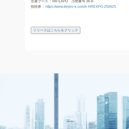
出展ブース ：HR EXPO 小間番号 36-6
招待券 ：
https://www.kinjiro-e.com/ir-HREXPO-250625
リリースはこちらをクリック