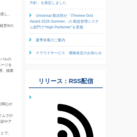
方針」を策定しました
用意し、
Universal 勤次郎が「ITreview Grid
Award 2026 Summer」の 勤怠管理システ
経営®の
ム部門で“High Performer”を受賞
夏季休業のご案内
クラウドサービス 価格改定のお知らせ
ーバルの
ページを
理、残業
リリース：RSS配信
の関心が
イムでの
健診やア
ことで、