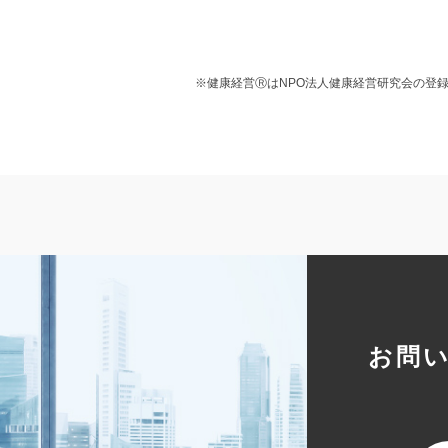
※健康経営Ⓡは
NPO
法人健康経営研究会の登
お問