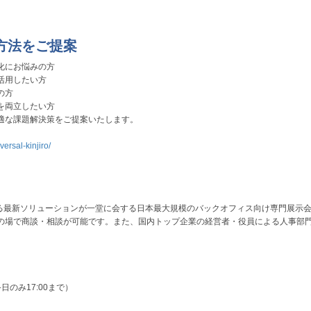
方法をご提案
化にお悩みの方
活用したい方
の方
を両立したい方
適な課題解決策をご提案いたします。
versal-kinjiro/
する最新ソリューションが一堂に会する日本最大規模のバックオフィス向け専門展示
の場で商談・相談が可能です。また、国内トップ企業の経営者・役員による人事部
終日のみ17:00まで）