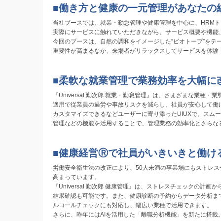
■働き方と健康の一元管理があなたの
当社ブースでは、就業・勤怠管理や健康管理を中心に、HRMトー
実際にサービスに触れていただきながら、サービス概要や機能
今回のブースは、自然の調和をイメージした“ビオトープ”をテ
重要性が高まるなか、来場者がリラックスしてサービスを体験
■柔軟な就業管理で業務効率を大幅に
『Universal 勤次郎 就業・勤怠管理』は、さまざまな
適用で従業員の過労や事故リスクを減らし、社員が安心して働
カスタマイズできるなどユーザーに寄り添ったUIUXで、スム
管理などの機能を活用することで、管理業務の効率化とさらな
■健康経営Ⓡで社員がいきいきと働け
労働安全衛生法の改正により、50人未満の事業場にもストレ
高まっています。
『Universal 勤次郎 健康管理』は、ストレスチェックの
結果確認も可能です。また、健康診断の予約からデータ分析ま
ルコールチェックにも対応し、幅広い業種で活用できます。
さらに、昨年にはAIを活用した「離職分析機能」を新たに搭