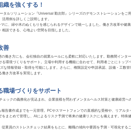
組織を強くする！
タルソリューション『Universal 勤次郎』シリーズのデモンストレーションをご
、活用例を詳しくご説明します。
ーマに、緑や木のぬくもりを感じられるデザインで統一しました。働き方改革や健康
・相談できる、心地よい空間を目指しました。
改善
業種・業態の働き方にも、会社独自の就業ルールにも柔軟に対応いたします。勤務間インタ
ける環境づくりをサポート。立場や利用する機能に合わせて、利用者ごとにトップ
ーズな情報登録・取得を可能にします。さらに、権限設定や申請承認、設備・工数管
る働き方改革を実現します。
る職場づくりをサポート
スチェックの義務化が見込まれ、企業規模を問わずメンタルヘルス対策と健康経営へ
計画から報告書作成までを一元管理。PCやスマートフォンでの直感的な受検や、リアルタ
でをまとめて管理し、AIによるリスク予測で将来の健康リスクにも備えます。特殊
載。従業員のストレスチェック結果をもとに、離職の傾向や要因を予測・可視化する