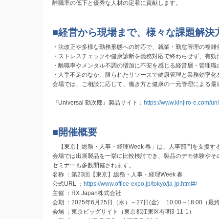
離職率の低下と優秀な人材の定着に貢献します。
■経営から現場まで、様々な課題解決
・法改正や多様な勤務形態への対応で、就業・勤怠管理の複雑
・ストレスチェックや健康診断を義務対応で終わらせず、有効
・離職率やメンタル不調の増加に不安を感じる経営層・管理職
・人手不足のなか、限られたリソースで健康管理と業務効率化
会場では、ご相談に応じて、働き方と健康の一元管理による最
『Universal 勤次郎』製品サイト：
https://www.kinjiro-e.com/uni
■開催概要
「【東京】総務・人事・経理Week 春」は、人事部門を支援
会場では出展製品を一挙に比較検討でき、製品のデモ体験やそ
セミナーも多数開催されます。
名称 ：第23回【東京】総務・人事・経理Week 春
公式URL ：
https://www.office-expo.jp/tokyo/ja-jp.html#/
主催 ：RX Japan株式会社
会期 ：2025年6月25日（水）～27日(金) 10:00～18:00（最
会場 ：東京ビッグサイト（東京都江東区有明3-11-1）