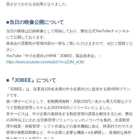
高さがうかがえる結果となりました。
■当日の映像公開について
当日の模様は記録映像として収録しており、弊社公式YouTubeチャンネル
にて公開しております。
発表会の雰囲気や登壇内容の一部をご覧いただけますので、ぜひご視聴くだ
さい。
YouTube『中小企業向けHRM「JOBEE」製品発表会』：
https://www.youtube.com/watch?v=yZJM_elJtX
■『JOBEE』について
『JOBEE』は、従業員100名未満の中小企業向けに提供する新HRMブラン
ドです。
第一弾サービスとして、初期費用無料・月額150円／名から導入可能なクラ
ウド型勤怠管理システムを2025年8月にリリースいたしました。
本サービスは、中小企業の複雑化する勤怠管理の課題を解決するため、弊社
の30年以上にわたる労務管理ソリューションのノウハウを集約。出退勤管
理や残業・休暇管理・シフト作成などの基本機能に加え、時系列でのマスタ
管理や複数回勤務など、中小企業に必要な機能＋αを網羅し、直感的な操作
性と低コストを両立しました。