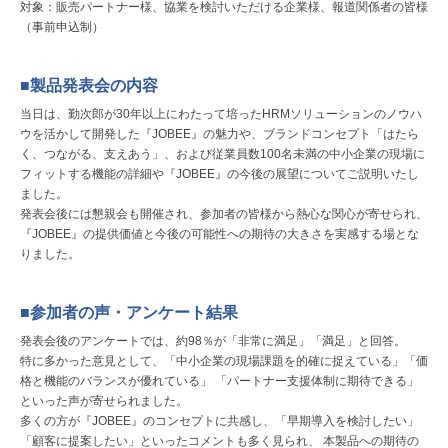
対象：販売パートナー様、協業を検討いただける企業様、報道関係者の皆様
（事前申込制）
■製品発表会の内容
当日は、勤次郎が30年以上にわたって培ったHRMソリューションのノウハ
ウを活かして開発した『JOBEE』の魅力や、ブランドコンセプト「はたら
く、つながる、支えあう」、および従業員数100名未満の中小企業の現場に
フィットする機能の詳細や『JOBEE』の今後の展望についてご説明いたし
ました。
発表会後には懇親会も開催され、参加者の皆様から熱心な関心が寄せられ、
『JOBEE』の提供価値と今後の可能性への期待の大きさを実感する場とな
りました。
■参加者の声・アンケート結果
発表会後のアンケートでは、約98％が「非常に満足」「満足」と回答。
特に多かった意見として、「中小企業の現場課題を的確に捉えている」「価
格と機能のバランスが優れている」 「パートナー支援体制に期待できる」
といった声が寄せられました。
多くの方が『JOBEE』のコンセプトに共感し、「早期導入を検討したい」
「顧客に提案したい」といったコメントも多く見られ、 本製品への期待の