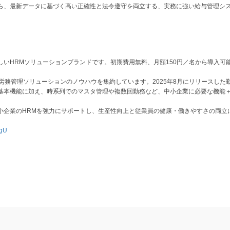
ら、最新データに基づく高い正確性と法令遵守を両立する、実務に強い給与管理シ
新しいHRMソリューションブランドです。初期費用無料、月額150円／名から導入可
労務管理ソリューションのノウハウを集約しています。2025年8月にリリースした
基本機能に加え、時系列でのマスタ管理や複数回勤務など、中小企業に必要な機能＋
小企業のHRMを強力にサポートし、生産性向上と従業員の健康・働きやすさの両立
TgU