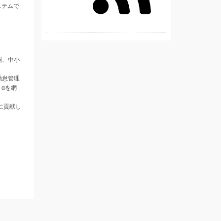
ステムで
能、中小
勤怠管理
αを網
に貢献し