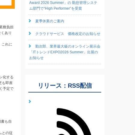
Award 2026 Summer」の 勤怠管理システ
ム部門で“High Performer”を受賞
夏季休業のご案内
業務負担
なくあり
クラウドサービス 価格改定のお知らせ
。これに
勤次郎、業界最大級のオンライン展示会
「ITトレンドEXPO2026 Summer」出展の
お知らせ
ン化する
更も即座
リリース：RSS配信
く予定で
細書も自
ムとの従