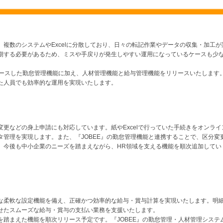
複数のシステムやExcelに分散しており、日々の転記作業やデータの収集・加工が
期する必要があるため、ミスや手戻りが発生しやすい運用になっているケースも少
にリリースした勤怠管理機能に加え、人材管理機能と給与管理機能をリリースいたします
た人員でも効率的な運用を実現いたします。
更などの身上申請にも対応しています。紙やExcelで行っていた手続きをオンライ
管理を実現します。また、『JOBEE』の勤怠管理機能と連携することで、区分変
。今後も中小企業のニーズを踏まえながら、HR領域を支える機能を順次追加してい
な柔軟な設定機能を備え、正確かつ効率的な給与・賞与計算を実現いたします。明
せたスムーズな給与・賞与の支払い業務を支援いたします。
踏まえた機能を順次リリース予定です。『JOBEE』の勤怠管理・人材管理システ