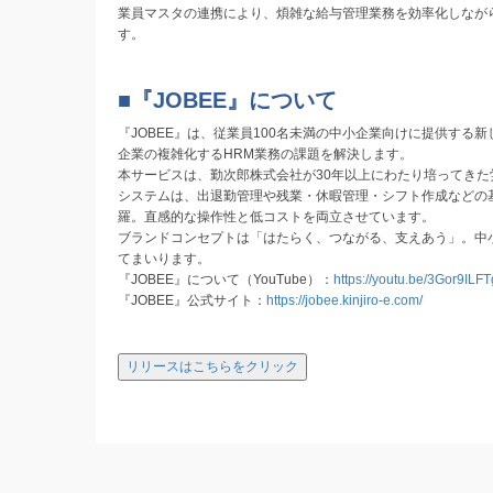
業員マスタの連携により、煩雑な給与管理業務を効率化しなが
す。
■『JOBEE』について
『JOBEE』は、従業員100名未満の中小企業向けに提供する
企業の複雑化するHRM業務の課題を解決します。
本サービスは、勤次郎株式会社が30年以上にわたり培ってきた
システムは、出退勤管理や残業・休暇管理・シフト作成などの
羅。直感的な操作性と低コストを両立させています。
ブランドコンセプトは「はたらく、つながる、支えあう」。中
てまいります。
『JOBEE』について（YouTube）：
https://youtu.be/3Gor9ILF
『JOBEE』公式サイト：
https://jobee.kinjiro-e.com/
リリースはこちらをクリック