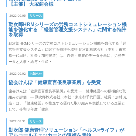
【主催】 大塚商会様
2022.09.05
リリース
勤次郎HRMシリーズの労務コストシミュレーション機
能を強化する 「経営管理支援システム」に関する特許
を取得
勤次郎HRMシリーズの労務コストシミュレーション機能を強化する「経
営管理支援システム」に関する特許を取得 勤次郎株式会社（本社：東京
都千代田区、社長：加村光造）は、過去・現在のデータを基に、労務デ
ータと人事・給与・生産・
2022.09.02
お知らせ
協会けんぽ「健康宣言優良事業所」を受賞
協会けんぽ「健康宣言優良事業所」を受賞 ― 健康経営への積極的な取
組みが評価 ― 勤次郎株式会社（本社：東京都千代田区、社長：加村 光
造）は、「健康経営」を推進する優れた取り組みを実践している企業と
して、令和３年度「健康
2022.08.31
リリース
勤次郎 健康管理ソリューション「ヘルス×ライフ」が
アルコールチェッカーとの連携を開始