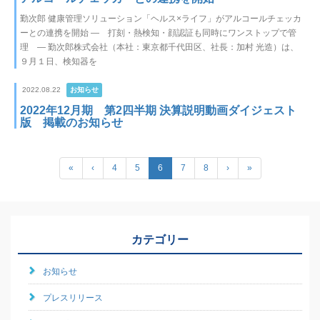
勤次郎 健康管理ソリューション「ヘルス×ライフ」がアルコールチェッカ
ーとの連携を開始 ― 打刻・熱検知・顔認証も同時にワンストップで管
理 ― 勤次郎株式会社（本社：東京都千代田区、社長：加村 光造）は、
９月１日、検知器を
2022.08.22
お知らせ
2022年12月期 第2四半期 決算説明動画ダイジェスト
版 掲載のお知らせ
«
‹
4
5
6
7
8
›
»
カテゴリー
お知らせ
プレスリリース