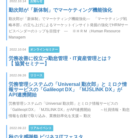
2022.10.14
お知らせ
勤次郎が「新体制」でマーケティング機能強化
勤次郎が「新体制」でマーケティング機能強化― 「マーケティング戦
略本部」の立ち上げによるマーケットインサイト発掘の強化でHRMサー
ビスベンダーのトップを目指す ― ※ＨＲＭ（Human Resource
Managem
2022.10.04
オンラインセミナー
労務改善に役立つ勤怠管理・IT資産管理とは？
【 協賛セミナー】
2022.09.26
リリース
労務管理システムの「Universal 勤次郎」と ミロク情
報サービスの「Galileopt DX」「MJSLINK DX」が
API連携開始
労務管理システムの「Universal 勤次郎」とミロク情報サービスの
「Galileopt DX」「MJSLINK DX」がAPI連携開始 ～社員情報・勤怠
情報を自動で取り込み、業務効率化を支援～ 勤次
2022.09.22
リアルイベント
秋の大感謝祭 ビジネスITフェスタ