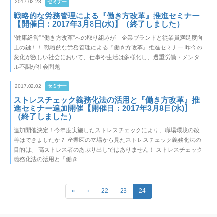
2017.02.23
セミナー
戦略的な労務管理による『働き方改革』推進セミナー
【開催日：2017年3月8日(水)】（終了しました）
“健康経営” “働き方改革”への取り組みが 企業ブランドと従業員満足度向
上の鍵！！ 戦略的な労務管理による『働き方改革』推進セミナー 昨今の
変化が激しい社会において、仕事や⽣活は多様化し、過重労働・メンタ
ル不調が社会問題
2017.02.02
セミナー
ストレスチェック義務化法の活用と『働き方改革』推
進セミナー追加開催【開催日：2017年3月8日(水)】
（終了しました）
追加開催決定！今年度実施したストレスチェックにより、職場環境の改
善はできましたか？ 産業医の立場から見たストレスチェック義務化法の
目的は、 高ストレス者のあぶり出しではありません！ ストレスチェック
義務化法の活用と『働き
«
‹
22
23
24