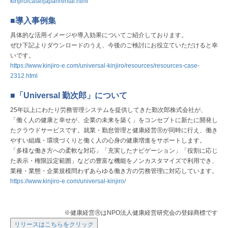
kinjiro/case/japanrental.html
■導入事例集
具体的な活用イメージや導入効果についてご紹介しております。
ぜひ下記よりダウンロードのうえ、今後のご検討にお役立ていただけると幸
いです。
https://www.kinjiro-e.com/universal-kinjiro/resources/resources-case-
2312.html
■「Universal 勤次郎」について
25年以上にわたり労務管理システムを提供してきた勤次郎株式会社が、
「働く人の健康と幸せが、企業の未来を築く」をコンセプトに新たに開発し
たクラウドサービスです。就業・勤怠管理と健康経営Ⓡが同時に行え、働き
やすい組織・環境づくりと働く人の心身の健康増進をサポートします。
「多様な働き方への柔軟な対応」「充実したナビゲーション」「役割に応じ
た表示・権限設定範囲」などの豊富な機能をノンカスタマイズで利用でき、
業種・業態・企業規模問わずあらゆる働き方の労務管理に対応しています。
https://www.kinjiro-e.com/universal-kinjiro/
※健康経営Ⓡは
NPO
法人健康経営研究会の登録商標です
リリースはこちらをクリック