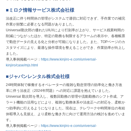
■ミロク情報サービス株式会社様
法改正に伴う時間休の管理がシステムで適切に対応できず、手作業での補完
作業が頻繁に必要となる問題がありました。
Universal勤次郎の優れたUIUXにより打刻率が上がり、サービス残業時間の
削減につながったほか、特定の勤務を制限するアラームの表示や、各種帳票
で勤怠データの見える化と分析が可能になりました。また、TOPページのカ
スタマイズにより、最適な操作環境を整えることができ、作業効率が向上し
ました。
導入事例掲載ページ：
https://www.kinjiro-e.com/universal-
kinjiro/case/mjs.html
■ジャパンレンタル株式会社様
24時間体制で稼働するオペレーターの複雑な勤怠管理の効率化と働き方改
革に伴う法改正（2024年問題）への対応に課題を抱えていました。
Universal 勤次郎を導入し、複数回勤務の管理や流動勤務のシフト作成、ア
ラート機能の活用などにより、複雑な勤務体系や法改正への対応を、柔軟か
つ効率的に行えるようになりました。現在は、テレワークや時間単位の有給
休暇導入も見据え、より柔軟な働き方に向けて運用方法の検討を進めていま
す。
導入事例掲載ページ：
https://www.kinjiro-e.com/universal-