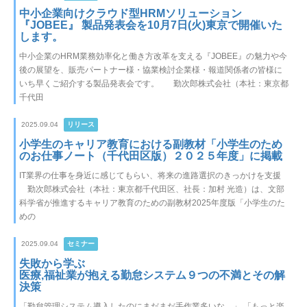
中小企業向けクラウド型HRMソリューション
『JOBEE』 製品発表会を10月7日(火)東京で開催いた
します。
中小企業のHRM業務効率化と働き方改革を支える『JOBEE』の魅力や今
後の展望を、販売パートナー様・協業検討企業様・報道関係者の皆様に
いち早くご紹介する製品発表会です。 勤次郎株式会社（本社：東京都
千代田
2025.09.04
リリース
小学生のキャリア教育における副教材「小学生のため
のお仕事ノート（千代田区版）２０２５年度」に掲載
IT業界の仕事を身近に感じてもらい、将来の進路選択のきっかけを支援
勤次郎株式会社（本社：東京都千代田区、社長：加村 光造）は、文部
科学省が推進するキャリア教育のための副教材2025年度版「小学生のた
めの
2025.09.04
セミナー
失敗から学ぶ
医療,福祉業が抱える勤怠システム９つの不満とその解
決策
「勤怠管理システム導入したのにまだまだ手作業多いな…」 「もっと楽