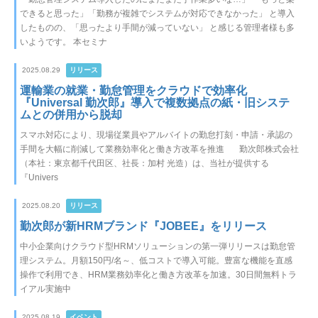
できると思った」「勤務が複雑でシステムが対応できなかった」 と導入
したものの、「思ったより手間が減っていない」 と感じる管理者様も多
いようです。 本セミナ
2025.08.29
リリース
運輸業の就業・勤怠管理をクラウドで効率化
『Universal 勤次郎』導入で複数拠点の紙・旧システ
ムとの併用から脱却
スマホ対応により、現場従業員やアルバイトの勤怠打刻・申請・承認の
手間を大幅に削減して業務効率化と働き方改革を推進 勤次郎株式会社
（本社：東京都千代田区、社長：加村 光造）は、当社が提供する
『Univers
2025.08.20
リリース
勤次郎が新HRMブランド『JOBEE』をリリース
中小企業向けクラウド型HRMソリューションの第一弾リリースは勤怠管
理システム。月額150円/名～、低コストで導入可能。豊富な機能を直感
操作で利用でき、HRM業務効率化と働き方改革を加速。30日間無料トラ
イアル実施中
2025.08.19
イベント