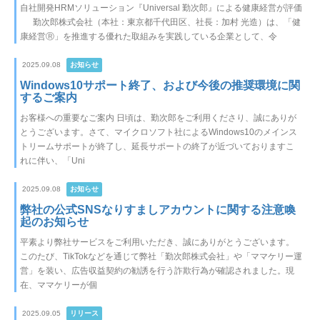
自社開発HRMソリューション『Universal 勤次郎』による健康経営が評価
勤次郎株式会社（本社：東京都千代田区、社長：加村 光造）は、「健
康経営Ⓡ」を推進する優れた取組みを実践している企業として、令
2025.09.08
お知らせ
Windows10サポート終了、および今後の推奨環境に関
するご案内
お客様への重要なご案内 日頃は、勤次郎をご利用くださり、誠にありが
とうございます。さて、マイクロソフト社によるWindows10のメインス
トリームサポートが終了し、延長サポートの終了が近づいておりますこ
れに伴い、「Uni
2025.09.08
お知らせ
弊社の公式SNSなりすましアカウントに関する注意喚
起のお知らせ
平素より弊社サービスをご利用いただき、誠にありがとうございます。
このたび、TikTokなどを通じて弊社「勤次郎株式会社」や「ママケリー運
営」を装い、広告収益契約の勧誘を行う詐欺行為が確認されました。現
在、ママケリーが個
2025.09.05
リリース