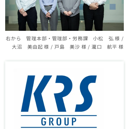
右から 管理本部・管理部・労務課 小松 弘 様 /
大沼 美由起 様 / 戸島 美沙 様 / 瀧口 航平 様