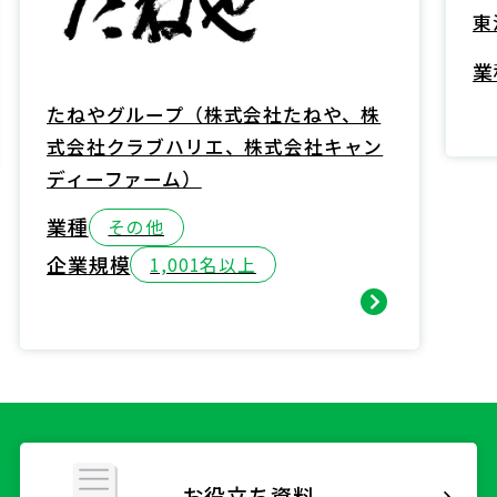
東
業
たねやグループ（株式会社たねや、株
式会社クラブハリエ、株式会社キャン
ディーファーム）
業種
その他
企業規模
1,001名以上
お役立ち資料